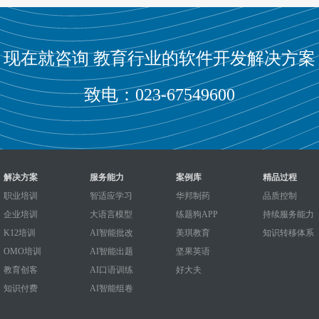
现在就咨询 教育行业的软件开发解决方案
致电：023-67549600
解决方案
服务能力
案例库
精品过程
职业培训
智适应学习
华邦制药
品质控制
企业培训
大语言模型
练题狗APP
持续服务能力
K12培训
AI智能批改
美琪教育
知识转移体系
OMO培训
AI智能出题
坚果英语
教育创客
AI口语训练
好大夫
知识付费
AI智能组卷