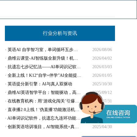
电话咨询：023-67549600 / 400-602-3382
行业分析与资讯
· 英语AI 自学智习室，单词循环五步法！
2026/08/06
· 鼎维云课堂-AI智练版全新升级！机构获利翻倍！
2026/04/02
· 抗遗忘七步记忆法——AI单词识记软件解析！
2026/03/03
· 全新上线！K12“自学+伴学”AI全能提分系统!
2026/01/05
· 英语提分新引擎：AI与真人双驱动
2025/10/30
· 鼎维AI英语智学平台：智能驱动，高效培训
2025/09/12
· 在线教育机构：用‘游戏化闯关’引爆用户增长！
2025/07/31
· 直录播2.0上线！'伪直播'功能激活机构营收新循环
2025/06/25
· AI单词识记软件，抗遗忘九连环功能解析！
2025/05/16
· 创新英语培训项目，AI智能系统+真人伴学！
2025/04/30