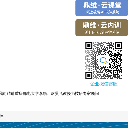
我司聘请重庆邮电大学李锐、谢昊飞教授为技研专家顾问
件