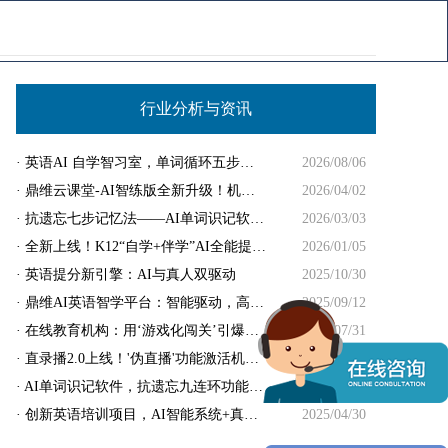
电话咨询：023-67549600 / 400-602-3382
行业分析与资讯
· 英语AI 自学智习室，单词循环五步法！
2026/08/06
· 鼎维云课堂-AI智练版全新升级！机构获利翻倍！
2026/04/02
· 抗遗忘七步记忆法——AI单词识记软件解析！
2026/03/03
· 全新上线！K12“自学+伴学”AI全能提分系统!
2026/01/05
· 英语提分新引擎：AI与真人双驱动
2025/10/30
· 鼎维AI英语智学平台：智能驱动，高效培训
2025/09/12
· 在线教育机构：用‘游戏化闯关’引爆用户增长！
2025/07/31
· 直录播2.0上线！'伪直播'功能激活机构营收新循环
2025/06/25
· AI单词识记软件，抗遗忘九连环功能解析！
2025/05/16
· 创新英语培训项目，AI智能系统+真人伴学！
2025/04/30